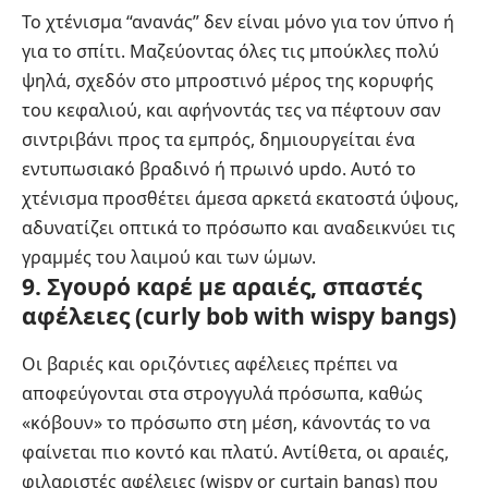
Το χτένισμα “ανανάς” δεν είναι μόνο για τον ύπνο ή
για το σπίτι. Μαζεύοντας όλες τις μπούκλες πολύ
ψηλά, σχεδόν στο μπροστινό μέρος της κορυφής
του κεφαλιού, και αφήνοντάς τες να πέφτουν σαν
σιντριβάνι προς τα εμπρός, δημιουργείται ένα
εντυπωσιακό βραδινό ή πρωινό updo. Αυτό το
χτένισμα προσθέτει άμεσα αρκετά εκατοστά ύψους,
αδυνατίζει οπτικά το πρόσωπο και αναδεικνύει τις
γραμμές του λαιμού και των ώμων.
9. Σγουρό καρέ με αραιές, σπαστές
αφέλειες (curly bob with wispy bangs)
Οι βαριές και οριζόντιες αφέλειες πρέπει να
αποφεύγονται στα στρογγυλά πρόσωπα, καθώς
«κόβουν» το πρόσωπο στη μέση, κάνοντάς το να
φαίνεται πιο κοντό και πλατύ. Αντίθετα, οι αραιές,
φιλαριστές αφέλειες (wispy or curtain bangs) που