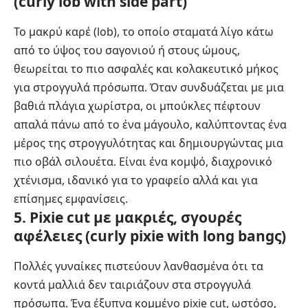
(curly lob with side part)
Το μακρύ καρέ (lob), το οποίο σταματά λίγο κάτω
από το ύψος του σαγονιού ή στους ώμους,
θεωρείται το πιο ασφαλές και κολακευτικό μήκος
για στρογγυλά πρόσωπα. Όταν συνδυάζεται με μια
βαθιά πλάγια χωρίστρα, οι μπούκλες πέφτουν
απαλά πάνω από το ένα μάγουλο, καλύπτοντας ένα
μέρος της στρογγυλότητας και δημιουργώντας μια
πιο οβάλ σιλουέτα. Είναι ένα κομψό, διαχρονικό
χτένισμα, ιδανικό για το γραφείο αλλά και για
επίσημες εμφανίσεις.
5. Pixie cut με μακριές, σγουρές
αφέλειες (curly pixie with long bangς)
Πολλές γυναίκες πιστεύουν λανθασμένα ότι τα
κοντά μαλλιά δεν ταιριάζουν στα στρογγυλά
πρόσωπα. Ένα έξυπνα κομμένο pixie cut, ωστόσο,