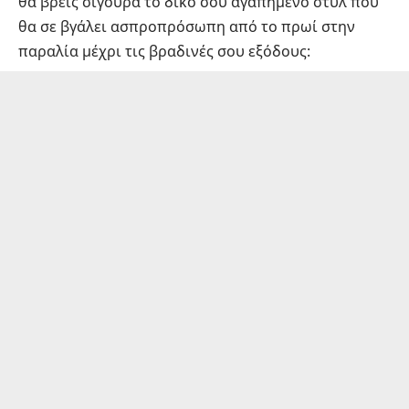
θα βρεις σίγουρα το δικό σου αγαπημένο στυλ που
θα σε βγάλει ασπροπρόσωπη από το πρωί στην
παραλία μέχρι τις βραδινές σου εξόδους: