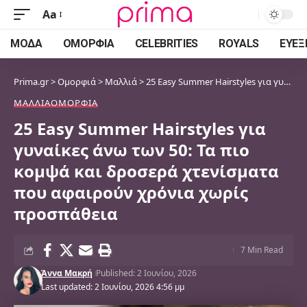
Aa
Font
Resizer
ΜΌΔΑ
ΟΜΟΡΦΙΆ
CELEBRITIES
ROYALS
ΕΥΕΞ
Prima.gr
>
Ομορφιά
>
Μαλλιά
>
25 Easy Summer Hairstyles για γυναίκες άνω των 50: Τα πιο κομψά και δροσερά χτενίσματα που αφαιρούν χρόνια χωρίς προσπάθεια
ΜΑΛΛΙΆ
ΟΜΟΡΦΙΆ
25 Easy Summer Hairstyles για
γυναίκες άνω των 50: Τα πιο
κομψά και δροσερά χτενίσματα
που αφαιρούν χρόνια χωρίς
προσπάθεια
7 Min Read
Άννα Μακρή
Published: 2 Ιουνίου, 2026
Last updated: 2 Ιουνίου, 2026 4:56 μμ