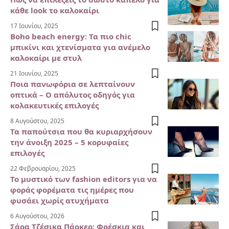
κάθε look το καλοκαίρι
17 Ιουνίου, 2025
Boho beach energy: Τα πιο chic
μπικίνι και χτενίσματα για ανέμελο
καλοκαίρι με στυλ
21 Ιουνίου, 2025
Ποια πανωφόρια σε λεπταίνουν
οπτικά – Ο απόλυτος οδηγός για
κολακευτικές επιλογές
8 Αυγούστου, 2025
Τα παπούτσια που θα κυριαρχήσουν
την άνοιξη 2025 – 5 κορυφαίες
επιλογές
22 Φεβρουαρίου, 2025
Το μυστικό των fashion editors για να
φοράς φορέματα τις ημέρες που
φυσάει χωρίς ατυχήματα
6 Αυγούστου, 2026
Σάρα Τζέσικα Πάρκερ: Φρέσκια και