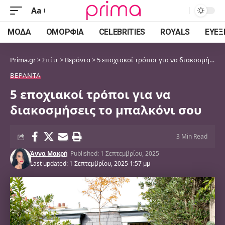
Aa
Font
Resizer
ΜΌΔΑ
ΟΜΟΡΦΙΆ
CELEBRITIES
ROYALS
ΕΥΕΞ
Prima.gr
>
Σπίτι
>
Βεράντα
>
5 εποχιακοί τρόποι για να διακοσμήσεις το μπαλκόνι σου
ΒΕΡΆΝΤΑ
5 εποχιακοί τρόποι για να
διακοσμήσεις το μπαλκόνι σου
3 Min Read
Άννα Μακρή
Published: 1 Σεπτεμβρίου, 2025
Last updated: 1 Σεπτεμβρίου, 2025 1:57 μμ