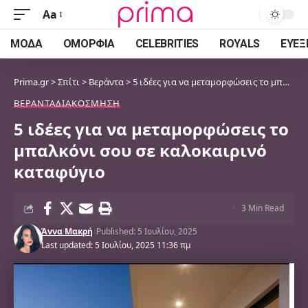
Aa
Font
Resizer
ΜΌΔΑ
ΟΜΟΡΦΙΆ
CELEBRITIES
ROYALS
ΕΥΕΞ
Prima.gr
>
Σπίτι
>
Βεράντα
>
5 ιδέες για να μεταμορφώσεις το μπαλκόνι σου σε καλοκαιρινό καταφύγιο
ΒΕΡΆΝΤΑ
ΔΙΑΚΌΣΜΗΣΗ
5 ιδέες για να μεταμορφώσεις το
μπαλκόνι σου σε καλοκαιρινό
καταφύγιο
3 Min Read
Άννα Μακρή
Published: 5 Ιουλίου, 2025
Last updated: 5 Ιουλίου, 2025 11:36 πμ