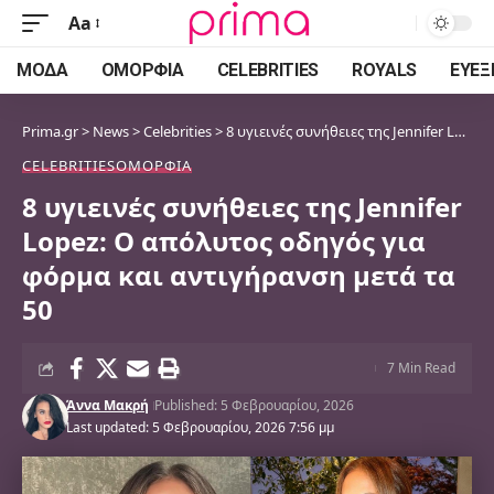
Aa
Font
Resizer
ΜΌΔΑ
ΟΜΟΡΦΙΆ
CELEBRITIES
ROYALS
ΕΥΕΞ
Prima.gr
>
News
>
Celebrities
>
8 υγιεινές συνήθειες της Jennifer Lopez: Ο απόλυτος οδηγός για φόρμα και αντιγήρανση μετά τα 50
CELEBRITIES
ΟΜΟΡΦΙΆ
8 υγιεινές συνήθειες της Jennifer
Lopez: Ο απόλυτος οδηγός για
φόρμα και αντιγήρανση μετά τα
50
7 Min Read
Άννα Μακρή
Published: 5 Φεβρουαρίου, 2026
Last updated: 5 Φεβρουαρίου, 2026 7:56 μμ