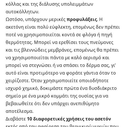
κόλλας και της διάλυσης υπολειμμάτων
αυτοκόλλητων.
Ωστόσο, υπάρχουν μερικές
προφυλάξεις
. Η
ακετόνη είναι πολύ εύφλεκτη, επομένως δεν πρέπει
ποτέ να χρησιμοποιείται κοντά σε φλόγα ή πηγή
θερμότητας. Μπορεί να ερεθίσει τους πνεύμονες
και τις βλεννώδεις μεμβράνες, επομένως θα πρέπει
να χρησιμοποιείται πάντα με καλό αερισμό και
μπορεί να στεγνώσει ή να σπάσει το δέρμα σας, γι’
αυτό είναι προτιμότερο να φοράτε γάντια όταν το
χειρίζεστε. Όταν χρησιμοποιείτε οποιοδήποτε
ισχυρό χημικό, δοκιμάστε πρώτα ένα δυσδιάκριτο
σημείο με ένα μικρό κομμάτι της ουσίας για να
βεβαιωθείτε ότι δεν υπάρχει ανεπιθύμητο
αποτέλεσμα.
Διαβάστε
10 διαφορετικές χρήσεις του ασετόν
εκτός από την αφαίρεση του βερνικιού νυχιών που