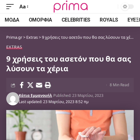
Aa
Font
Resizer
ΜΌΔΑ
ΟΜΟΡΦΙΆ
CELEBRITIES
ROYALS
ΕΥΕΞ
Prima.gr
>
Extras
>
9 χρήσεις του ασετόν που θα σας λύσουν τα χέρια
EXTRAS
9 χρήσεις του ασετόν που θα σας
λύσουν τα χέρια
8 Min Read
Κάτια Εμμανουήλ
Published: 23 Μαρτίου, 2023
Last updated: 23 Μαρτίου, 2023 8:52 πμ