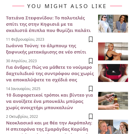
YOU MIGHT ALSO LIKE
Τατιάνα Στεφανίδου: Το πολυτελές
σπίτι της στην Κηφισιά με τα
σκαλιστά έπιπλα που θυμίζει παλάτι
11 Φεβρουαρίου, 2023
Ιωάννα Τούνη: το άλμπουμ της
ξαφνικής μετακόμισης σε νέο σπίτι
30 Απριλίου, 2023
Για άνδρες: Πώς να μάθετε το νούμερο
δαχτυλιδιού της συντρόφου σας χωρίς
να αποκαλύψετε τα σχέδιά σας
14 Ιανουαρίου, 2025
10 διαφορετικοί τρόποι και βίντεο για
να ανοίξετε ένα μπουκάλι μπύρας
χωρίς ανοιχτήρι μπουκαλιών
2 Οκτωβρίου, 2022
Νεοκλασικό και με θέα την Ακρόπολη:
Η σπιταρόνα της Σμαράγδας Καρύδη