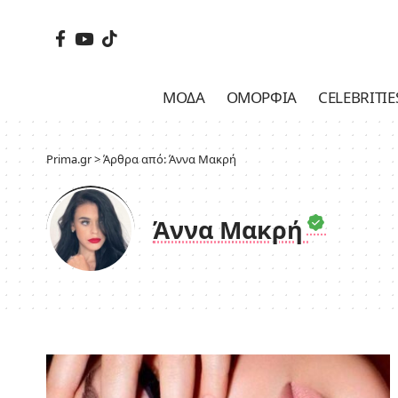
ΜΌΔΑ
ΟΜΟΡΦΙΆ
CELEBRITIE
Prima.gr
>
Άρθρα από: Άννα Μακρή
Άννα Μακρή