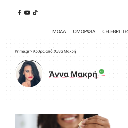
ΜΌΔΑ
ΟΜΟΡΦΙΆ
CELEBRITIE
Prima.gr
>
Άρθρα από: Άννα Μακρή
Άννα Μακρή