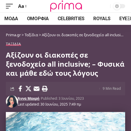
Aa
Font
Resizer
ΜΌΔΑ
ΟΜΟΡΦΙΆ
CELEBRITIES
ROYALS
ΕΥΕΞ
Prima.gr
>
Ταξίδια
>
Αξίζουν οι διακοπές σε ξενοδοχείο all inclusive; – Φυσικά και μάθε εδώ τους λόγους
ΤΑΞΊΔΙΑ
Αξίζουν οι διακοπές σε
ξενοδοχείο all inclusive; – Φυσικά
και μάθε εδώ τους λόγους
9 Min Read
Άννα Μακρή
Published: 3 Ιουνίου, 2023
Last updated: 30 Ιουνίου, 2025 7:49 πμ