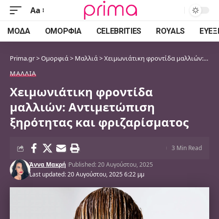
Aa
Font
Resizer
ΜΌΔΑ
ΟΜΟΡΦΙΆ
CELEBRITIES
ROYALS
ΕΥΕΞ
Prima.gr
>
Ομορφιά
>
Μαλλιά
>
Χειμωνιάτικη φροντίδα μαλλιών: Αντιμετώπιση ξηρότητας και φριζαρίσματος
ΜΑΛΛΙΆ
Χειμωνιάτικη φροντίδα
μαλλιών: Αντιμετώπιση
ξηρότητας και φριζαρίσματος
3 Min Read
Άννα Μακρή
Published: 20 Αυγούστου, 2025
Last updated: 20 Αυγούστου, 2025 6:22 μμ