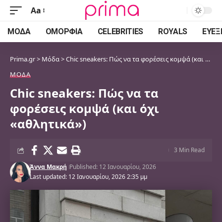
Aa
Font
Resizer
ΜΌΔΑ
ΟΜΟΡΦΙΆ
CELEBRITIES
ROYALS
ΕΥΕΞ
Prima.gr
>
Μόδα
>
Chic sneakers: Πώς να τα φορέσεις κομψά (και όχι «αθλητικά»)
ΜΌΔΑ
Chic sneakers: Πώς να τα
φορέσεις κομψά (και όχι
«αθλητικά»)
3 Min Read
Άννα Μακρή
Published: 12 Ιανουαρίου, 2026
Last updated: 12 Ιανουαρίου, 2026 2:35 μμ