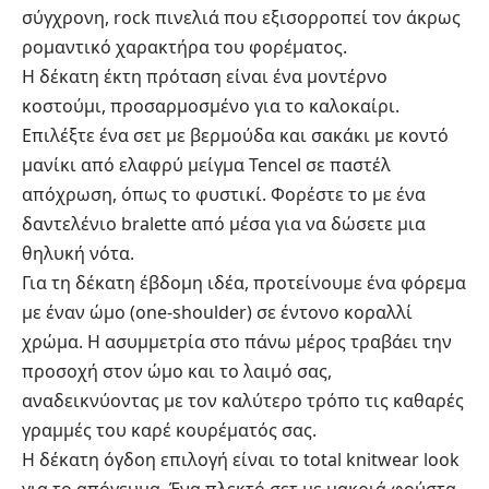
σύγχρονη, rock πινελιά που εξισορροπεί τον άκρως
ρομαντικό χαρακτήρα του φορέματος.
Η δέκατη έκτη πρόταση είναι ένα μοντέρνο
κοστούμι, προσαρμοσμένο για το καλοκαίρι.
Επιλέξτε ένα σετ με βερμούδα και σακάκι με κοντό
μανίκι από ελαφρύ μείγμα Tencel σε παστέλ
απόχρωση, όπως το φυστικί. Φορέστε το με ένα
δαντελένιο bralette από μέσα για να δώσετε μια
θηλυκή νότα.
Για τη δέκατη έβδομη ιδέα, προτείνουμε ένα φόρεμα
με έναν ώμο (one-shoulder) σε έντονο κοραλλί
χρώμα. Η ασυμμετρία στο πάνω μέρος τραβάει την
προσοχή στον ώμο και το λαιμό σας,
αναδεικνύοντας με τον καλύτερο τρόπο τις καθαρές
γραμμές του καρέ κουρέματός σας.
Η δέκατη όγδοη επιλογή είναι το total knitwear look
για το απόγευμα. Ένα πλεκτό σετ με μακριά φούστα