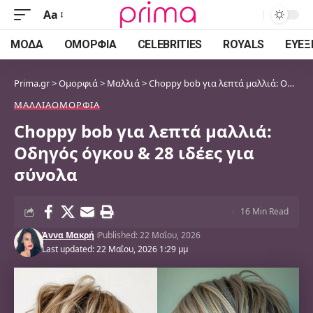
Aa
Font
Resizer
ΜΌΔΑ
ΟΜΟΡΦΙΆ
CELEBRITIES
ROYALS
ΕΥΕΞ
Prima.gr
>
Ομορφιά
>
Μαλλιά
>
Choppy bob για λεπτά μαλλιά: Οδηγός όγκου & 28 ιδέες για σύνολα
ΜΑΛΛΙΆ
ΟΜΟΡΦΙΆ
Choppy bob για λεπτά μαλλιά:
Οδηγός όγκου & 28 ιδέες για
σύνολα
16 Min Read
Άννα Μακρή
Published: 22 Μαΐου, 2026
Last updated: 22 Μαΐου, 2026 1:29 μμ