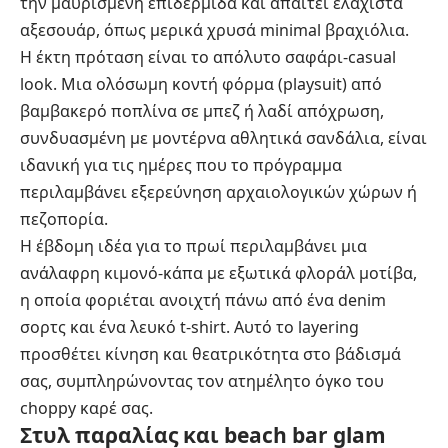
την μαυρισμένη επιδερμίδα και απαιτεί ελάχιστα
αξεσουάρ, όπως μερικά χρυσά minimal βραχιόλια.
Η έκτη πρόταση είναι το απόλυτο σαφάρι-casual
look. Μια ολόσωμη κοντή φόρμα (playsuit) από
βαμβακερό ποπλίνα σε μπεζ ή λαδί απόχρωση,
συνδυασμένη με μοντέρνα αθλητικά σανδάλια, είναι
ιδανική για τις ημέρες που το πρόγραμμα
περιλαμβάνει εξερεύνηση αρχαιολογικών χώρων ή
πεζοπορία.
Η έβδομη ιδέα για το πρωί περιλαμβάνει μια
ανάλαφρη κιμονό-κάπα με εξωτικά φλοράλ μοτίβα,
η οποία φοριέται ανοιχτή πάνω από ένα denim
σορτς και ένα λευκό t-shirt. Αυτό το layering
προσθέτει κίνηση και θεατρικότητα στο βάδισμά
σας, συμπληρώνοντας τον ατημέλητο όγκο του
choppy καρέ σας.
Στυλ παραλίας και beach bar glam