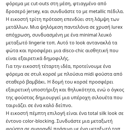
φόρεμα με cut-outs στη μέση, φτιαγμένο από
δροσερό jersey, και συνδυάστε το με metallic πέδιλα.
Η εικοστή τρίτη πρόταση επενδύει στη λάμψη των
μετάλλων. Μια ψηλόμεση παντελόνα σε χρυσή lurex
απόχρωση, συνδυασμένη με ένα minimal λευκό
μεταξωτό lingerie τοπ. Αυτό το look αντανακλά τα
φώτα και προσφέρει μια disco-chic αισθητική που
είναι εξαιρετικά δημοφιλής.
Για την εικοστή τέταρτη ιδέα, προτείνουμε ένα
φόρεμα σε στυλ κορσέ με πλούσια midi φούστα από
σταθερό βαμβάκι. Η δομή του κορσέ προσφέρει
εξαιρετική υποστήριξη και θηλυκότητα, ενώ ο όγκος
της φούστας δημιουργεί μια υπέροχη σιλουέτα που
ταιριάζει σε ένα καλό δείπνο.
Η εικοστή πέμπτη επιλογή είναι ένα total silk look σε
έντονο color-blocking. Συνδυάστε μια μεταξωτή
φούστα σε σμαραγδί πράσινο με ένα μεταξωτό τοπ