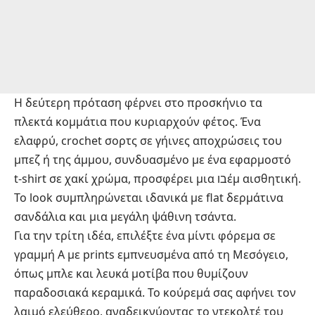
Η δεύτερη πρόταση φέρνει στο προσκήνιο τα
πλεκτά κομμάτια που κυριαρχούν φέτος. Ένα
ελαφρύ, crochet σορτς σε γήινες αποχρώσεις του
μπεζ ή της άμμου, συνδυασμένο με ένα εφαρμοστό
t-shirt σε χακί χρώμα, προσφέρει μια בוέμ αισθητική.
Το look συμπληρώνεται ιδανικά με flat δερμάτινα
σανδάλια και μια μεγάλη ψάθινη τσάντα.
Για την τρίτη ιδέα, επιλέξτε ένα μίντι φόρεμα σε
γραμμή Α με prints εμπνευσμένα από τη Μεσόγειο,
όπως μπλε και λευκά μοτίβα που θυμίζουν
παραδοσιακά κεραμικά. Το κούρεμά σας αφήνει τον
λαιμό ελεύθερο, αναδεικνύοντας το ντεκολτέ του