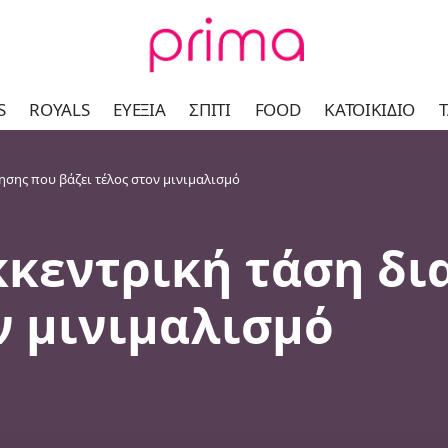
S
ROYALS
ΕΥΕΞΊΑ
ΣΠΊΤΙ
FOOD
ΚΑΤΟΙΚΊΔΙΟ
Τ
μησης που βάζει τέλος στον μινιμαλισμό
εκκεντρική τάση δ
ν μινιμαλισμό