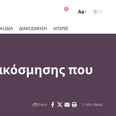
9
Aa
Font
Resizer
ΑΞΊΔΙΑ
ΔΙΑΚΌΣΜΗΣΗ
ΑΓΟΡΈΣ
ιακόσμησης που
Share
5 Min Read