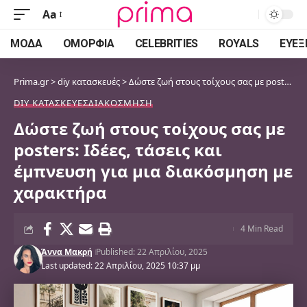
Aa
Font
Resizer
ΜΌΔΑ
ΟΜΟΡΦΙΆ
CELEBRITIES
ROYALS
ΕΥΕΞ
Prima.gr
>
diy κατασκευές
>
Δώστε ζωή στους τοίχους σας με posters: Ιδέες, τάσεις και έμπνευση για μια διακόσμηση με χαρακτήρα
DIY ΚΑΤΑΣΚΕΥΈΣ
ΔΙΑΚΌΣΜΗΣΗ
Δώστε ζωή στους τοίχους σας με
posters: Ιδέες, τάσεις και
έμπνευση για μια διακόσμηση με
χαρακτήρα
4 Min Read
Άννα Μακρή
Published: 22 Απριλίου, 2025
Last updated: 22 Απριλίου, 2025 10:37 μμ