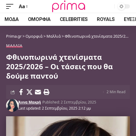
Aa
Font
Resizer
ΜΌΔΑ
ΟΜΟΡΦΙΆ
CELEBRITIES
ROYALS
ΕΥΕΞ
Prima.gr
>
Ομορφιά
>
Μαλλιά
>
Φθινοπωρινά χτενίσματα 2025/2026 – Οι τάσεις που θα δούμε παντού
ΜΑΛΛΙΆ
Φθινοπωρινά χτενίσματα
2025/2026 – Οι τάσεις που θα
δούμε παντού
2 Min Read
Άννα Μακρή
Published: 2 Σεπτεμβρίου, 2025
Last updated: 2 Σεπτεμβρίου, 2025 2:12 μμ