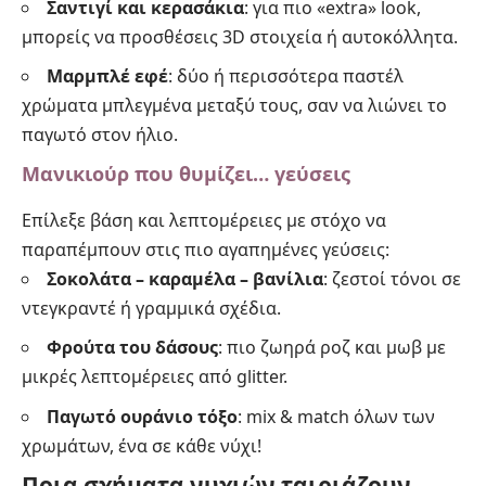
Σαντιγί και κερασάκια
: για πιο «extra» look,
μπορείς να προσθέσεις 3D στοιχεία ή αυτοκόλλητα.
Μαρμπλέ εφέ
: δύο ή περισσότερα παστέλ
χρώματα μπλεγμένα μεταξύ τους, σαν να λιώνει το
παγωτό στον ήλιο.
Μανικιούρ που θυμίζει… γεύσεις
Επίλεξε βάση και λεπτομέρειες με στόχο να
παραπέμπουν στις πιο αγαπημένες γεύσεις:
Σοκολάτα – καραμέλα – βανίλια
: ζεστοί τόνοι σε
ντεγκραντέ ή γραμμικά σχέδια.
Φρούτα του δάσους
: πιο ζωηρά ροζ και μωβ με
μικρές λεπτομέρειες από glitter.
Παγωτό ουράνιο τόξο
: mix & match όλων των
χρωμάτων, ένα σε κάθε νύχι!
Ποια σχήματα νυχιών ταιριάζουν