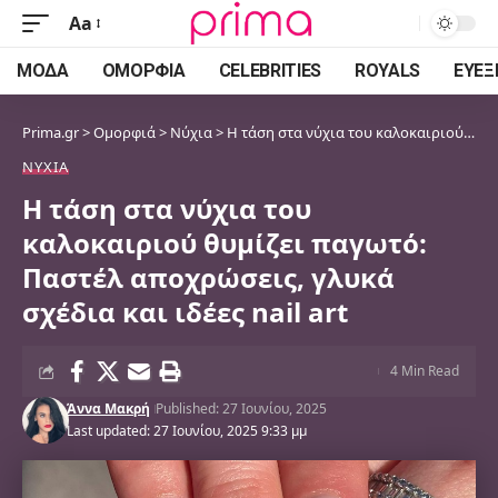
Aa
Font
Resizer
ΜΌΔΑ
ΟΜΟΡΦΙΆ
CELEBRITIES
ROYALS
ΕΥΕΞ
Prima.gr
>
Ομορφιά
>
Νύχια
>
Η τάση στα νύχια του καλοκαιριού θυμίζει παγωτό: Παστέλ αποχρώσεις, γλυκά σχέδια και ιδέες nail art
ΝΎΧΙΑ
Η τάση στα νύχια του
καλοκαιριού θυμίζει παγωτό:
Παστέλ αποχρώσεις, γλυκά
σχέδια και ιδέες nail art
4 Min Read
Άννα Μακρή
Published: 27 Ιουνίου, 2025
Last updated: 27 Ιουνίου, 2025 9:33 μμ