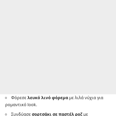
Φόρεσε
λευκό λινό φόρεμα
με λιλά νύχια για
ρομαντικό look.
Συνδύασε
σορτσάκι σε παστέλ ροζ
με