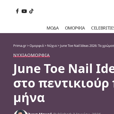
ΜΌΔΑ
ΟΜΟΡΦΙΆ
CELEBRITIE
Prima.gr
>
Ομορφιά
>
Νύχια
>
June Toe Nail Ideas 2026: Τα χρώμ
ΝΎΧΙΑ
ΟΜΟΡΦΙΆ
June Toe Nail Id
στο πεντικιούρ 
μήνα
Άννα Μακρή
Published: 3 Ιουνίου, 2026