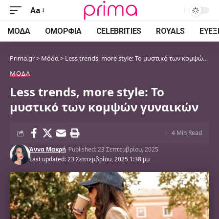
Aa
Font
Resizer
ΜΌΔΑ
ΟΜΟΡΦΙΆ
CELEBRITIES
ROYALS
ΕΥΕΞ
Prima.gr
>
Μόδα
>
Less trends, more style: Το μυστικό των κομψών γυναικών
ΜΌΔΑ
Less trends, more style: Το
μυστικό των κομψών γυναικών
4 Min Read
Άννα Μακρή
Published: 23 Σεπτεμβρίου, 2025
Last updated: 23 Σεπτεμβρίου, 2025 1:38 μμ