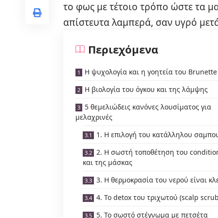
το φως με τέτοιο τρόπο ώστε τα μ
απίστευτα λαμπερά, σαν υγρό μετά
Περιεχόμενα
Η ψυχολογία και η γοητεία του Brunette
Η βιολογία του όγκου και της λάμψης
5 θεμελιώδεις κανόνες λουσίματος για
μελαχρινές
1. Η επιλογή του κατάλληλου σαμπο
2. Η σωστή τοποθέτηση του conditio
και της μάσκας
3. Η θερμοκρασία του νερού είναι κλ
4. Το detox του τριχωτού (scalp scrub
5. Το σωστό στέγνωμα με πετσέτα