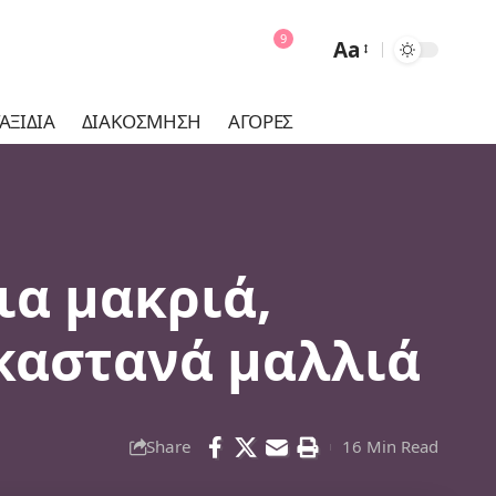
9
Aa
Font
Resizer
ΑΞΊΔΙΑ
ΔΙΑΚΌΣΜΗΣΗ
ΑΓΟΡΈΣ
ια μακριά,
καστανά μαλλιά
Share
16 Min Read