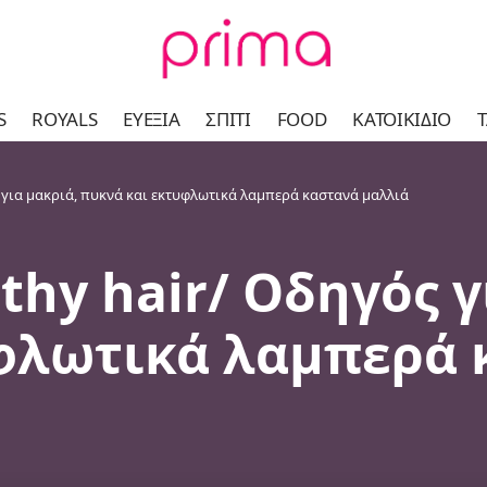
S
ROYALS
ΕΥΕΞΊΑ
ΣΠΊΤΙ
FOOD
ΚΑΤΟΙΚΊΔΙΟ
Τ
ς για μακριά, πυκνά και εκτυφλωτικά λαμπερά καστανά μαλλιά
lthy hair/ Οδηγός γ
φλωτικά λαμπερά 