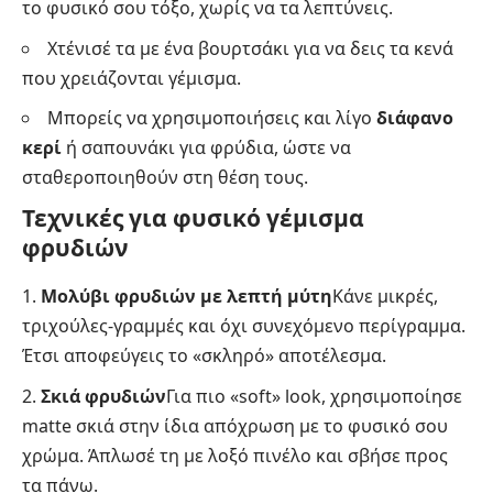
το φυσικό σου τόξο, χωρίς να τα λεπτύνεις.
Χτένισέ τα με ένα βουρτσάκι για να δεις τα κενά
που χρειάζονται γέμισμα.
Μπορείς να χρησιμοποιήσεις και λίγο
διάφανο
κερί
ή σαπουνάκι για φρύδια, ώστε να
σταθεροποιηθούν στη θέση τους.
Τεχνικές για φυσικό γέμισμα
φρυδιών
Μολύβι φρυδιών με λεπτή μύτη
Κάνε μικρές,
τριχούλες-γραμμές και όχι συνεχόμενο περίγραμμα.
Έτσι αποφεύγεις το «σκληρό» αποτέλεσμα.
Σκιά φρυδιών
Για πιο «soft» look, χρησιμοποίησε
matte σκιά στην ίδια απόχρωση με το φυσικό σου
χρώμα. Άπλωσέ τη με λοξό πινέλο και σβήσε προς
τα πάνω.