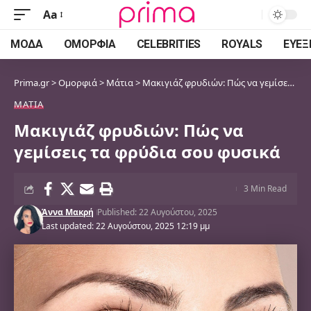
Aa
Font
Resizer
ΜΌΔΑ
ΟΜΟΡΦΙΆ
CELEBRITIES
ROYALS
ΕΥΕΞ
Prima.gr
>
Ομορφιά
>
Μάτια
>
Μακιγιάζ φρυδιών: Πώς να γεμίσεις τα φρύδια σου φυσικά
ΜΆΤΙΑ
Μακιγιάζ φρυδιών: Πώς να
γεμίσεις τα φρύδια σου φυσικά
3 Min Read
Άννα Μακρή
Published: 22 Αυγούστου, 2025
Last updated: 22 Αυγούστου, 2025 12:19 μμ