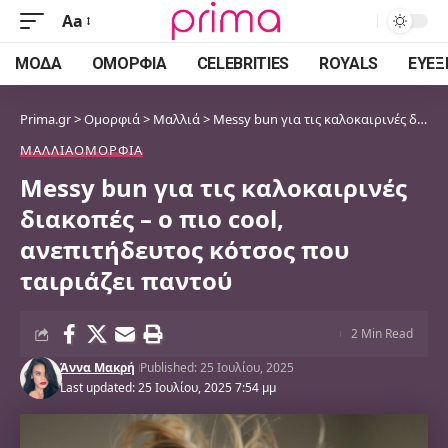
Aa
Font
Resizer
ΜΌΔΑ
ΟΜΟΡΦΙΆ
CELEBRITIES
ROYALS
ΕΥΕΞ
Prima.gr
>
Ομορφιά
>
Μαλλιά
>
Messy bun για τις καλοκαιρινές διακοπές – ο πιο cool, ανεπιτήδευτος κότσος που ταιριάζει παντού
ΜΑΛΛΙΆ
ΟΜΟΡΦΙΆ
Messy bun για τις καλοκαιρινές
διακοπές – ο πιο cool,
ανεπιτήδευτος κότσος που
ταιριάζει παντού
2 Min Read
Άννα Μακρή
Published: 25 Ιουλίου, 2025
Last updated: 25 Ιουλίου, 2025 7:54 μμ