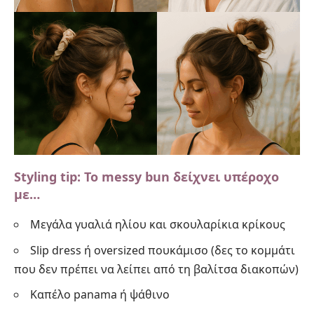
Styling tip: Το messy bun δείχνει υπέροχο
με…
Μεγάλα γυαλιά ηλίου και σκουλαρίκια κρίκους
Slip dress ή oversized πουκάμισο (
δες το κομμάτι
που δεν πρέπει να λείπει από τη βαλίτσα διακοπών
)
Καπέλο panama ή ψάθινο