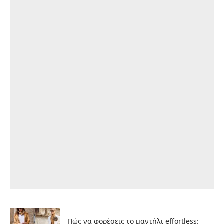
Πώς να φορέσεις το μαντήλι effortless: