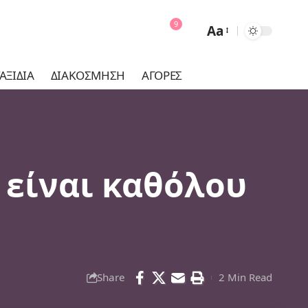
9
Aa
Font
Resizer
ΑΞΊΔΙΑ
ΔΙΑΚΌΣΜΗΣΗ
ΑΓΟΡΈΣ
ν είναι καθόλου
Share
2 Min Read