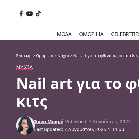
ΜΌΔΑ
ΟΜΟΡΦΙΆ
CELEBRITIE
Prima.gr
>
Ομορφιά
>
Νύχια
>
Nail art για το φθινόπωρο που δεν
ΝΎΧΙΑ
Nail art για το
κιτς
Άννα Μακρή
Published: 7 Αυγούστου, 2025
Last updated: 7 Αυγούστου, 2025 1:44 μμ