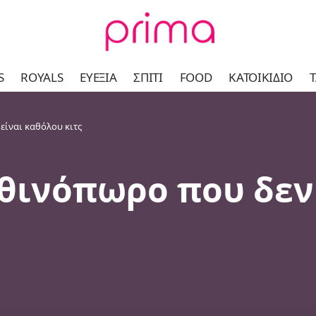
S
ROYALS
ΕΥΕΞΊΑ
ΣΠΊΤΙ
FOOD
ΚΑΤΟΙΚΊΔΙΟ
Τ
 είναι καθόλου κιτς
 φθινόπωρο που δε