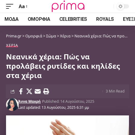
Aa
Font
Resizer
ΜΌΔΑ
ΟΜΟΡΦΙΆ
CELEBRITIES
ROYALS
ΕΥΕΞ
Prima.gr
>
Ομορφιά
>
Σώμα
>
Χέρια
>
Νεανικά χέρια: Πώς να προλάβεις ρυτίδες και κηλίδες στα χέρια
ΧΈΡΙΑ
Νεανικά χέρια: Πώς να
προλάβεις ρυτίδες και κηλίδες
στα χέρια
3 Min Read
Άννα Μακρή
Published: 14 Αυγούστου, 2025
Last updated: 13 Αυγούστου, 2025 6:31 μμ