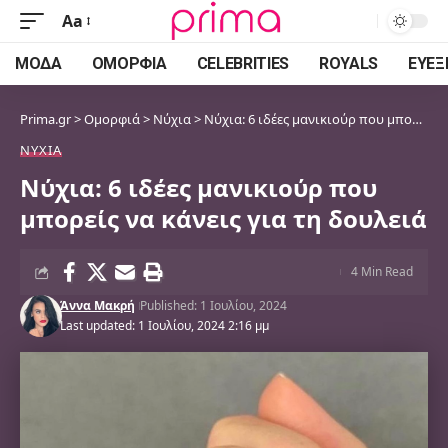
Aa
Font
Resizer
ΜΌΔΑ
ΟΜΟΡΦΙΆ
CELEBRITIES
ROYALS
ΕΥΕΞ
Prima.gr
>
Ομορφιά
>
Νύχια
>
Νύχια: 6 ιδέες μανικιούρ που μπορείς να κάνεις για τη δουλειά
ΝΎΧΙΑ
Νύχια: 6 ιδέες μανικιούρ που
μπορείς να κάνεις για τη δουλειά
4 Min Read
Άννα Μακρή
Published: 1 Ιουλίου, 2024
Last updated: 1 Ιουλίου, 2024 2:16 μμ