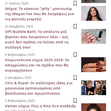
21 Ιουλίου, 2024
Νύχια: Το κόκκινο “jelly” μανικιούρ
της Megan Fox που θα λατρέψεις για
τις φετινές γιορτές!
23 Νοεμβρίου, 2024
OPI Bubble Bath: Το απόλυτο ροζ
βερνίκι που λατρεύουν όλοι – Δες
γιατί δεν πρέπει να λείπει από τη
συλλογή σου!
6 Φεβρουαρίου, 2025
Χειμωνιάτικα νύχια 2025-2026: Οι
αποχρώσεις και τα σχέδια που θα
κυριαρχήσουν
2 Οκτωβρίου, 2025
Chic & Royal: Οι καλύτερες ιδέες για
μανικιούρ εμπνευσμένες από
βασίλισσες και πριγκίπισσες
2 Φεβρουαρίου, 2025
Velvet νύχια: Πώς η Rita Ora ανέδειξε
τη νέα nail τάση