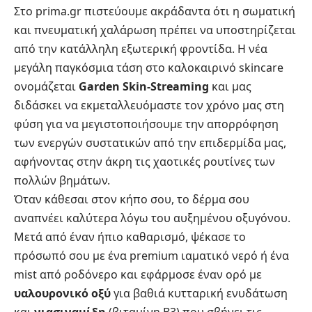
Στο prima.gr πιστεύουμε ακράδαντα ότι η σωματική
και πνευματική χαλάρωση πρέπει να υποστηρίζεται
από την κατάλληλη εξωτερική φροντίδα. Η νέα
μεγάλη παγκόσμια τάση στο καλοκαιρινό skincare
ονομάζεται
Garden Skin-Streaming
και μας
διδάσκει να εκμεταλλευόμαστε τον χρόνο μας στη
φύση για να μεγιστοποιήσουμε την απορρόφηση
των ενεργών συστατικών από την επιδερμίδα μας,
αφήνοντας στην άκρη τις χαοτικές ρουτίνες των
πολλών βημάτων.
Όταν κάθεσαι στον κήπο σου, το δέρμα σου
αναπνέει καλύτερα λόγω του αυξημένου οξυγόνου.
Μετά από έναν ήπιο καθαρισμό, ψέκασε το
πρόσωπό σου με ένα premium ιαματικό νερό ή ένα
mist από ροδόνερο και εφάρμοσε έναν ορό με
υαλουρονικό οξύ
για βαθιά κυτταρική ενυδάτωση
και
νιασιναμίδη
(βιταμίνη Β3) που σβήνει τις