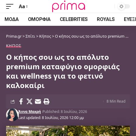
Aa
Font
Resizer
ΜΌΔΑ
ΟΜΟΡΦΙΆ
CELEBRITIES
ROYALS
ΕΥΕΞ
Prima.gr
>
Σπίτι
>
Κήπος
>
Ο κήπος σου ως το απόλυτο premium καταφύγιο ομορφιάς και wellness για το φετινό καλοκαίρι
ΚΉΠΟΣ
Ο κήπος σου ως το απόλυτο
premium καταφύγιο ομορφιάς
και wellness για το φετινό
καλοκαίρι
8 Min Read
Άννα Μακρή
Published: 8 Ιουλίου, 2026
Last updated: 8 Ιουλίου, 2026 12:00 μμ