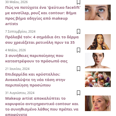
30 Μαΐου, 2026
Πώς να πετύχετε ένα ‘ψεύτικο facelift’
με κονσίλερ, ρουζ και contour: Βήμα
προς βήμα οδηγίες από makeup
artists
7 Σεπτεμβρίου, 2024
Πρόλαβέ το!»: 4 σημάδια ότι το δέρμα
σου χρειάζεται ρετινόλη πριν τα 35
4 Μαΐου, 2026
3 συνήθειες περιποίησης που
καταστρέφουν το πρόσωπό σας
21 Ιουνίου, 2024
Επιδερμίδα και κρύσταλλοι:
Ανακαλύψτε τη νέα τάση στην
περιποίηση προσώπου
31 Αυγούστου, 2024
Makeup artist αποκαλύπτει το
κορυφαίο αντιγηραντικό contour και
το συνηθισμένο λάθος που πρέπει να
αποφύγετε