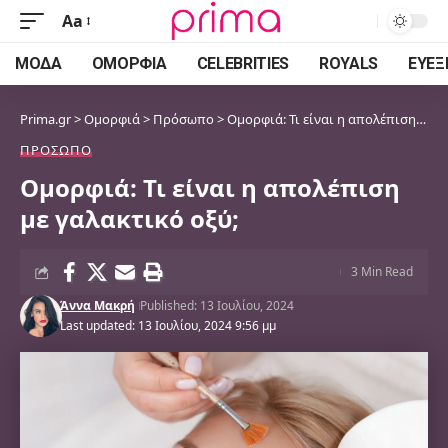
Aa
Font
Resizer
ΜΌΔΑ
ΟΜΟΡΦΙΆ
CELEBRITIES
ROYALS
ΕΥΕΞ
Prima.gr
>
Ομορφιά
>
Πρόσωπο
>
Ομορφιά: Τι είναι η απολέπιση με γαλακτικό οξύ;
ΠΡΌΣΩΠΟ
Ομορφιά: Τι είναι η απολέπιση
με γαλακτικό οξύ;
3 Min Read
Άννα Μακρή
Published: 13 Ιουλίου, 2024
Last updated: 13 Ιουλίου, 2024 9:56 μμ