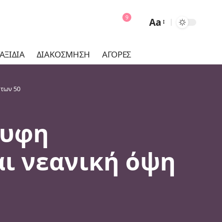
9
Aa
Font
Resizer
ΑΞΊΔΙΑ
ΔΙΑΚΌΣΜΗΣΗ
ΑΓΟΡΈΣ
 των 50
λυφη
αι νεανική όψη