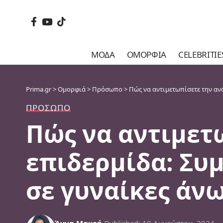
ΜΌΔΑ
ΟΜΟΡΦΙΆ
CELEBRITIE
Prima.gr
>
Ομορφιά
>
Πρόσωπο
>
Πώς να αντιμετωπίσετε την αν
ΠΡΌΣΩΠΟ
Πώς να αντιμετ
επιδερμίδα: Συμ
σε γυναίκες άνω
Άννα Μακρή
Published: 10 Αυγούστου, 2024