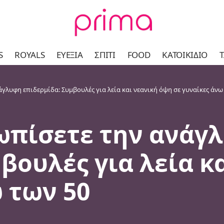
S
ROYALS
ΕΥΕΞΊΑ
ΣΠΊΤΙ
FOOD
ΚΑΤΟΙΚΊΔΙΟ
Τ
άγλυφη επιδερμίδα: Συμβουλές για λεία και νεανική όψη σε γυναίκες άνω
ωπίσετε την ανάγ
βουλές για λεία κ
 των 50