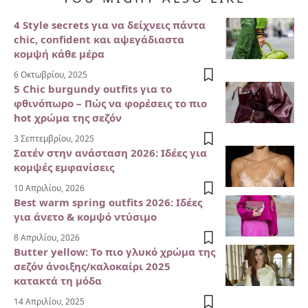
4 Style secrets για να δείχνεις πάντα
chic, confident και αψεγάδιαστα
κομψή κάθε μέρα
6 Οκτωβρίου, 2025
5 Chic burgundy outfits για το
φθινόπωρο – Πώς να φορέσεις το πιο
hot χρώμα της σεζόν
3 Σεπτεμβρίου, 2025
Σατέν στην ανάσταση 2026: Ιδέες για
κομψές εμφανίσεις
10 Απριλίου, 2026
Best warm spring outfits 2026: Ιδέες
για άνετο & κομψό ντύσιμο
8 Απριλίου, 2026
Butter yellow: Το πιο γλυκό χρώμα της
σεζόν άνοιξης/καλοκαίρι 2025
κατακτά τη μόδα
14 Απριλίου, 2025