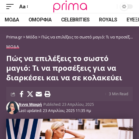
Aa
Font
Resizer
ΜΌΔΑ
ΟΜΟΡΦΙΆ
CELEBRITIES
ROYALS
ΕΥΕΞ
Prima.gr
>
Μόδα
>
Πώς να επιλέξεις το σωστό μαγιό: Τι να προσέξεις για να διαρκέσει και να σε κολακεύει
ΜΌΔΑ
Πώς να επιλέξεις το σωστό
μαγιό: Τι να προσέξεις για να
διαρκέσει και να σε κολακεύει
3 Min Read
Άννα Μακρή
Published: 23 Απριλίου, 2025
Last updated: 23 Απριλίου, 2025 11:35 πμ