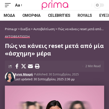
Aa
Font
Resizer
ΜΌΔΑ
ΟΜΟΡΦΙΆ
CELEBRITIES
ROYALS
ΕΥΕΞ
Prima.gr
>
Ευεξία
>
Αυτοβελτίωση
>
Πώς να κάνεις reset μετά από μία «άσχημη» μέρα
ΑΥΤΟΒΕΛΤΊΩΣΗ
Πώς να κάνεις reset μετά από μία
«άσχημη» μέρα
2 Min Read
Άννα Μακρή
Published: 30 Σεπτεμβρίου, 2025
Last updated: 30 Σεπτεμβρίου, 2025 2:36 μμ