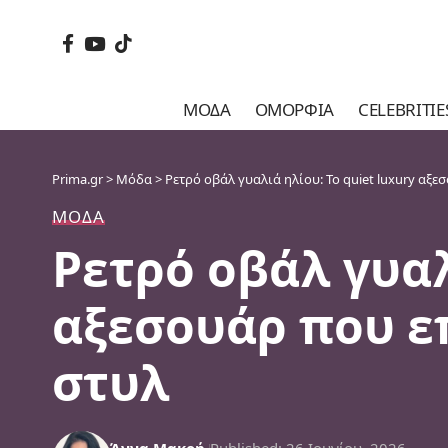
ΜΌΔΑ
ΟΜΟΡΦΙΆ
CELEBRITIE
Prima.gr
>
Μόδα
>
Ρετρό οβάλ γυαλιά ηλίου: Το quiet luxury αξ
ΜΌΔΑ
Ρετρό οβάλ γυαλ
αξεσουάρ που ε
στυλ
Άννα Μακρή
Published: 26 Ιουνίου, 2026