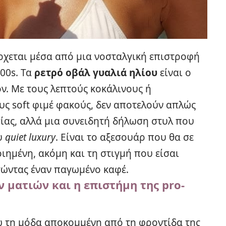
ρχεται μέσα από μια νοσταλγική επιστροφή
 00s. Τα
ρετρό οβάλ γυαλιά ηλίου
είναι ο
ν. Με τους λεπτούς κοκάλινους ή
ους soft φιμέ φακούς, δεν αποτελούν απλώς
ίας, αλλά μια συνειδητή δήλωση στυλ που
υ
quiet luxury
. Είναι το αξεσουάρ που θα σε
οιημένη, ακόμη και τη στιγμή που είσαι
τώντας έναν παγωμένο καφέ.
ν ματιών και η επιστήμη της pro-
ω τη μόδα αποκομμένη από τη φροντίδα της