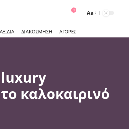
9
Aa
Font
Resizer
ΑΞΊΔΙΑ
ΔΙΑΚΌΣΜΗΣΗ
ΑΓΟΡΈΣ
 luxury
το καλοκαιρινό