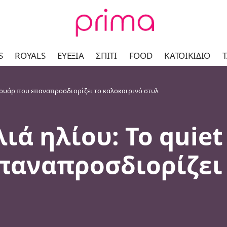
S
ROYALS
ΕΥΕΞΊΑ
ΣΠΊΤΙ
FOOD
ΚΑΤΟΙΚΊΔΙΟ
Τ
εσουάρ που επαναπροσδιορίζει το καλοκαιρινό στυλ
ιά ηλίου: Το quiet
παναπροσδιορίζει 