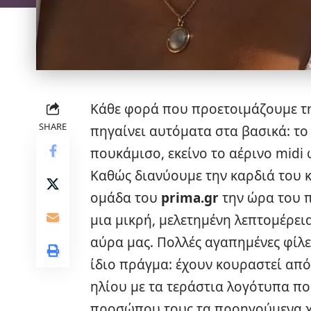
Κάθε φορά που προετοιμάζουμε τη
SHARE
πηγαίνει αυτόματα στα βασικά: το
πουκάμισο, εκείνο το αέρινο midi 
Καθώς διανύουμε την καρδιά του κ
ομάδα του
prima.gr
την ώρα του 
μια μικρή, μελετημένη λεπτομέρε
αύρα μας. Πολλές αγαπημένες φίλε
ίδιο πράγμα: έχουν κουραστεί από
ηλίου με τα τεράστια λογότυπα πο
προσώπου τους τα προηγούμενα χρ