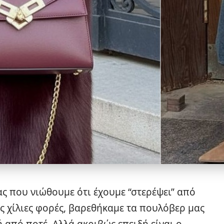
ς που νιώθουμε ότι έχουμε “στερέψει” από
ας χίλιες φορές, βαρεθήκαμε τα πουλόβερ μας
 από ποτέ. Αλλά ακριβώς επειδή είναι ο