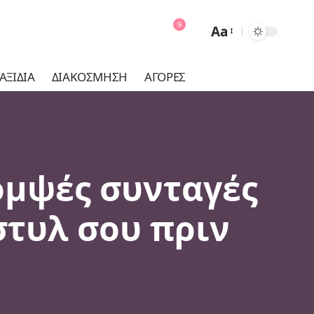
9
Aa
Font
Resizer
ΑΞΊΔΙΑ
ΔΙΑΚΌΣΜΗΣΗ
ΑΓΟΡΈΣ
κομψές συνταγές
στυλ σου πριν