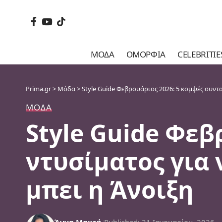
ΜΌΔΑ
ΟΜΟΡΦΙΆ
CELEBRITIE
Prima.gr
>
Μόδα
>
Style Guide Φεβρουάριος 2026: 5 κομψές συντα
ΜΌΔΑ
Style Guide Φεβ
ντυσίματος για 
μπει η Άνοιξη
Άννα Μακρή
Published: 31 Ιανουαρίου, 2026