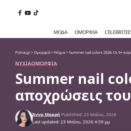
ΜΌΔΑ
ΟΜΟΡΦΙΆ
CELEBRITIE
Prima.gr
>
Ομορφιά
>
Νύχια
>
Summer nail colors 2026: Οι 9+ κ
ΝΎΧΙΑ
ΟΜΟΡΦΙΆ
Summer nail col
αποχρώσεις του
Άννα Μακρή
Published: 23 Μαΐου, 2026
Last updated: 23 Μαΐου, 2026 4:59 μμ