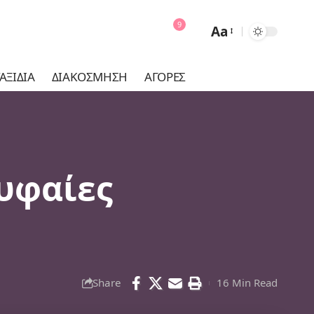
9
Aa
Font
Resizer
ΑΞΊΔΙΑ
ΔΙΑΚΌΣΜΗΣΗ
ΑΓΟΡΈΣ
ρυφαίες
Share
16 Min Read