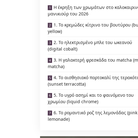
Η έκρηξη των χρωμάτων στο καλοκαιριν
μανικιούρ του 2026
1. Το κρεμώδες κίτρινο του βουτύρου (bu
yellow)
2. Το ηλεκτρισμένο μπλε του ωκεανού
(digital cobalt)
3. Η γαλακτερή φρεσκάδα του matcha (m
matcha)
4. Το αισθησιακό πορτοκαλί της τερακότ
(sunset terracotta)
5. Το υγρό ασημί και το φαινόμενο του
χρωμίου (liquid chrome)
6. Το ρομαντικό ροζ της λεμονάδας (pink
lemonade)