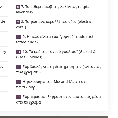
ό
7. Το αιθέριο μωβ της λεβάντας (digital
lavender)
tter
8. Το φωτεινό κοραλλί του νέον (electric
coral)
9. Η πολυτέλεια του “γυμνού” nude (rich
toffee nude)
ilky
10. Το εφέ του “υγρού γυαλιού” (Glazed &
Glass Finishes)
ας
Συμβουλές για τη διατήρηση της ζωντάνιας
των χρωμάτων
Η φιλοσοφία του Mix and Match στο
πεντικιούρ
Συμπέρασμα: Εκφράστε τον εαυτό σας μέσα
από το χρώμα