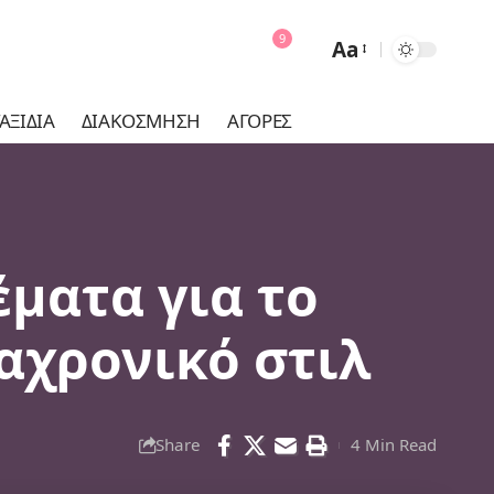
9
Aa
Font
Resizer
ΑΞΊΔΙΑ
ΔΙΑΚΌΣΜΗΣΗ
ΑΓΟΡΈΣ
ματα για το
ιαχρονικό στιλ
Share
4 Min Read