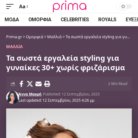
Aa
Font
Resizer
ΜΌΔΑ
ΟΜΟΡΦΙΆ
CELEBRITIES
ROYALS
ΕΥΕΞ
Prima.gr
>
Ομορφιά
>
Μαλλιά
>
Τα σωστά εργαλεία styling για γυναίκες 30+ χωρίς φριζάρισμα
ΜΑΛΛΙΆ
Τα σωστά εργαλεία styling για
γυναίκες 30+ χωρίς φριζάρισμα
2 Min Read
Άννα Μακρή
Published: 12 Σεπτεμβρίου, 2025
Last updated: 12 Σεπτεμβρίου, 2025 4:26 μμ