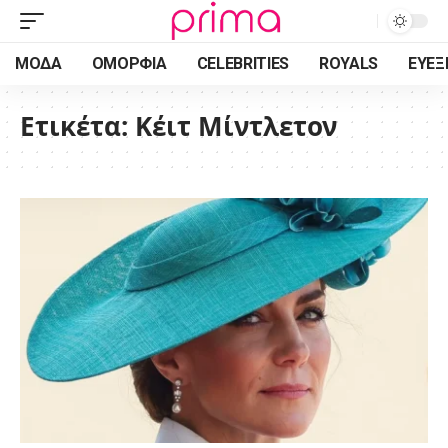
ΜΌΔΑ
ΟΜΟΡΦΙΆ
CELEBRITIES
ROYALS
ΕΥΕΞ
Ετικέτα:
Κέιτ Μίντλετον