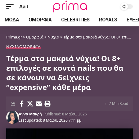
Aa
Font
Resizer
ΜΌΔΑ
ΟΜΟΡΦΙΆ
CELEBRITIES
ROYALS
ΕΥΕΞ
Prima.gr
>
Ομορφιά
>
Νύχια
>
Τέρμα στα μακριά νύχια! Οι 8+ επιλογές σε κοντά nails που θα σε κάνουν να δείχνεις “expensive” κάθε μέρα
ΝΎΧΙΑ
ΟΜΟΡΦΙΆ
Τέρμα στα μακριά νύχια! Οι 8+
επιλογές σε κοντά nails που θα
σε κάνουν να δείχνεις
“expensive” κάθε μέρα
7 Min Read
Άννα Μακρή
Published: 8 Μαΐου, 2026
Last updated: 8 Μαΐου, 2026 7:41 μμ