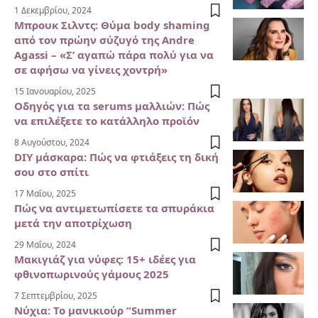
1 Δεκεμβρίου, 2024
Μπρουκ Σιλντς: Θύμα body shaming
από τον πρώην σύζυγό της Andre
Agassi – «Σ’ αγαπώ πάρα πολύ για να
σε αφήσω να γίνεις χοντρή»
15 Ιανουαρίου, 2025
Οδηγός για τα serums μαλλιών: Πώς
να επιλέξετε το κατάλληλο προϊόν
8 Αυγούστου, 2024
DIY μάσκαρα: Πώς να φτιάξεις τη δική
σου στο σπίτι
17 Μαΐου, 2025
Πώς να αντιμετωπίσετε τα σπυράκια
μετά την αποτρίχωση
29 Μαΐου, 2024
Μακιγιάζ για νύφες: 15+ ιδέες για
φθινοπωρινούς γάμους 2025
7 Σεπτεμβρίου, 2025
Νύχια: Το μανικιούρ “Summer