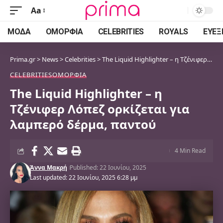
Aa
Font
Resizer
ΜΌΔΑ
ΟΜΟΡΦΙΆ
CELEBRITIES
ROYALS
ΕΥΕΞ
Prima.gr
>
News
>
Celebrities
>
The Liquid Highlighter – η Τζένιφερ Λόπεζ ορκίζεται για λαμπερό δέρμα, παντού
CELEBRITIES
ΟΜΟΡΦΙΆ
The Liquid Highlighter – η
Τζένιφερ Λόπεζ ορκίζεται για
λαμπερό δέρμα, παντού
4 Min Read
Άννα Μακρή
Published: 22 Ιουνίου, 2025
Last updated: 22 Ιουνίου, 2025 6:28 μμ