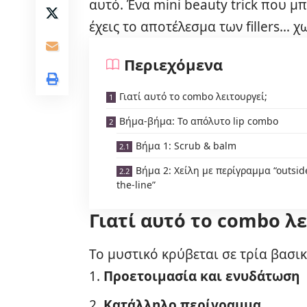
αυτό. Ένα mini beauty trick που μ
έχεις το αποτέλεσμα των fillers… χωρ
Περιεχόμενα
Γιατί αυτό το combo λειτουργεί;
Βήμα-βήμα: Το απόλυτο lip combo
Βήμα 1: Scrub & balm
Βήμα 2: Χείλη με περίγραμμα “outsid
the-line”
Γιατί αυτό το combo λε
Το μυστικό κρύβεται σε τρία βασικ
Προετοιμασία και ενυδάτωση
Κατάλληλο περίγραμμα