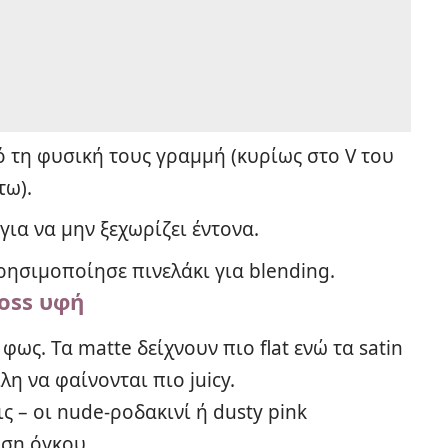
ό τη φυσική τους γραμμή (κυρίως στο V του
τω).
ια να μην ξεχωρίζει έντονα.
 χρησιμοποίησε πινελάκι για blending.
loss υφή
φως. Τα matte δείχνουν πιο flat ενώ τα satin
λη να φαίνονται πιο juicy.
– οι nude-ροδακινί ή dusty pink
ση όγκου.