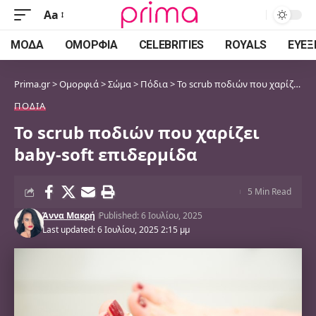
Aa
Font
Resizer
ΜΌΔΑ
ΟΜΟΡΦΙΆ
CELEBRITIES
ROYALS
ΕΥΕΞ
Prima.gr
>
Ομορφιά
>
Σώμα
>
Πόδια
>
Το scrub ποδιών που χαρίζει baby-soft επιδερμίδα
ΠΌΔΙΑ
Το scrub ποδιών που χαρίζει
baby-soft επιδερμίδα
5 Min Read
Άννα Μακρή
Published: 6 Ιουλίου, 2025
Last updated: 6 Ιουλίου, 2025 2:15 μμ