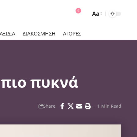
9
Aa
Font
Resizer
ΑΞΊΔΙΑ
ΔΙΑΚΌΣΜΗΣΗ
ΑΓΟΡΈΣ
ά πιο πυκνά
Share
1 Min Read