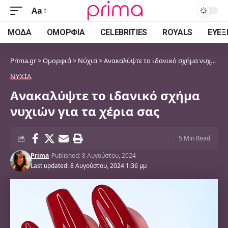
Aa
Font
Resizer
ΜΌΔΑ
ΟΜΟΡΦΙΆ
CELEBRITIES
ROYALS
ΕΥΕΞ
Prima.gr
>
Ομορφιά
>
Νύχια
>
Ανακαλύψτε το ιδανικό σχήμα νυχιών για τα χέρια σας
ΝΎΧΙΑ
Ανακαλύψτε το ιδανικό σχήμα
νυχιών για τα χέρια σας
5 Min Read
Prima
Published: 8 Αυγούστου, 2024
Last updated: 8 Αυγούστου, 2024 1:36 μμ