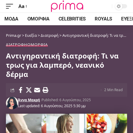
Aa
Font
Resizer
ΜΌΔΑ
ΟΜΟΡΦΙΆ
CELEBRITIES
ROYALS
ΕΥΕΞ
Prima.gr
>
Ευεξία
>
Διατροφή
>
Αντιγηραντική διατροφή: Τι να τρως για λαμπερό, νεανικό δέρμα
ΔΙΑΤΡΟΦΉ
ΟΜΟΡΦΙΆ
Αντιγηραντική διατροφή: Τι να
τρως για λαμπερό, νεανικό
δέρμα
2 Min Read
Άννα Μακρή
Published: 6 Αυγούστου, 2025
Last updated: 6 Αυγούστου, 2025 5:30 μμ