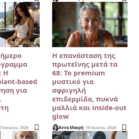
7ήμερο
Η επανάσταση της
όγραμμα
πρωτεΐνης μετά τα
: Η
68: Το premium
lant-based
μυστικό για
ηση για
σφριγηλή
ι
επιδερμίδα, πυκνά
στη
μαλλιά και inside-out
glow
3 Ιουνίου, 2026
Άννα Μακρή
19 Ιουνίου, 2026