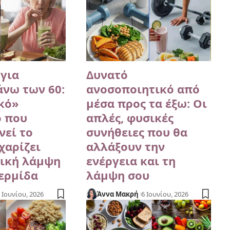
για
Δυνατό
άνω των 60:
ανοσοποιητικό από
κό»
μέσα προς τα έξω: Οι
ό που
απλές, φυσικές
νεί το
συνήθειες που θα
χαρίζει
αλλάξουν την
ική λάμψη
ενέργεια και τη
ερμίδα
λάμψη σου
 Ιουνίου, 2026
Άννα Μακρή
6 Ιουνίου, 2026