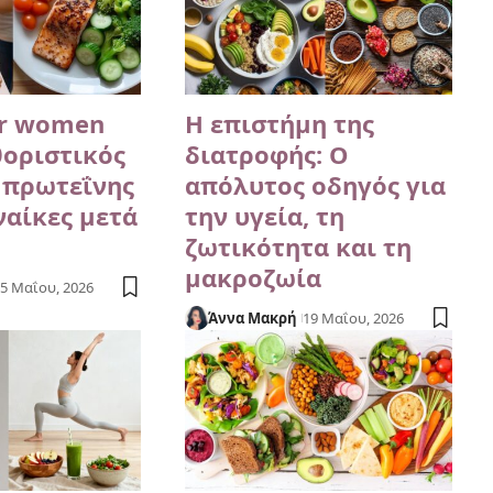
or women
Η επιστήμη της
θοριστικός
διατροφής: Ο
 πρωτεΐνης
απόλυτος οδηγός για
υναίκες μετά
την υγεία, τη
ζωτικότητα και τη
μακροζωία
5 Μαΐου, 2026
Άννα Μακρή
19 Μαΐου, 2026