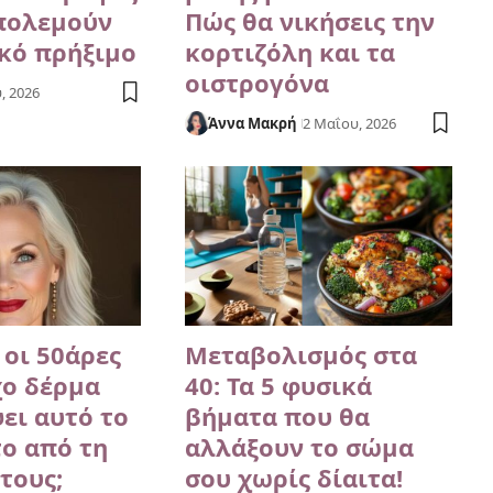
πολεμούν
Πώς θα νικήσεις την
κό πρήξιμο
κορτιζόλη και τα
οιστρογόνα
, 2026
Άννα Μακρή
2 Μαΐου, 2026
 οι 50άρες
Μεταβολισμός στα
χο δέρμα
40: Τα 5 φυσικά
ει αυτό το
βήματα που θα
ο από τη
αλλάξουν το σώμα
τους;
σου χωρίς δίαιτα!