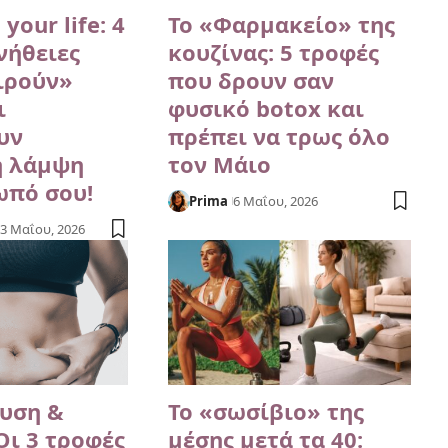
your life: 4
Το «Φαρμακείο» της
νήθειες
κουζίνας: 5 τροφές
ιρούν»
που δρουν σαν
ι
φυσικό botox και
υν
πρέπει να τρως όλο
η λάμψη
τον Μάιο
ωπό σου!
Prima
6 Μαΐου, 2026
3 Μαΐου, 2026
υση &
Το «σωσίβιο» της
 Οι 3 τροφές
μέσης μετά τα 40: