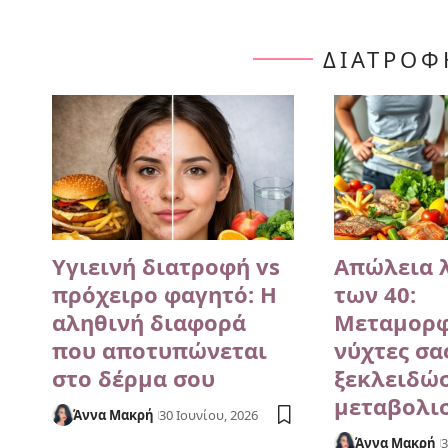
ΔΙΑΤΡΟΦ
Υγιεινή διατροφή vs
Απώλεια 
πρόχειρο φαγητό: Η
των 40:
αληθινή διαφορά
Μεταμορφ
που αποτυπώνεται
νύχτες σα
στο δέρμα σου
ξεκλειδώσ
μεταβολι
Άννα Μακρή
30 Ιουνίου, 2026
Άννα Μακρή
3