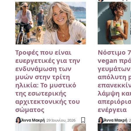
Τροφές που είναι
Νόστιμο 
ευεργετικές για την
vegan πρ
ενδυνάμωση των
γευμάτων
μυών στην τρίτη
απόλυτη p
ηλικία: Το μυστικό
επανεκκίν
της εσωτερικής
λάμψη κα
αρχιτεκτονικής του
απεριόρι
σώματος
ενέργεια
Άννα Μακρή
29 Ιουνίου, 2026
Άννα Μακρή
2