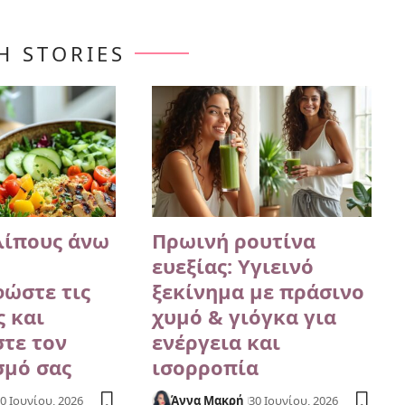
Ή STORIES
λίπους άνω
Πρωινή ρουτίνα
ευεξίας: Υγιεινό
ώστε τις
ξεκίνημα με πράσινο
ς και
χυμό & γιόγκα για
τε τον
ενέργεια και
σμό σας
ισορροπία
0 Ιουνίου, 2026
Άννα Μακρή
30 Ιουνίου, 2026