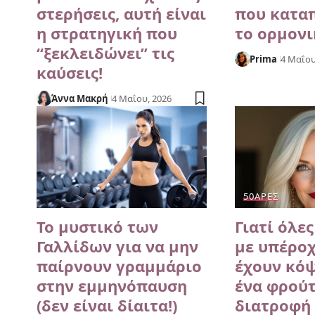
στερήσεις, αυτή είναι
που κατα
η στρατηγική που
το ορμονι
“ξεκλειδώνει” τις
Prima
4 Μαΐου
καύσεις!
Άννα Μακρή
4 Μαΐου, 2026
50ΆΡΕΣ
Το μυστικό των
Γιατί όλες
Γαλλίδων για να μην
με υπέρο
παίρνουν γραμμάριο
έχουν κόψ
στην εμμηνόπαυση
ένα φρούτ
(δεν είναι δίαιτα!)
διατροφή 