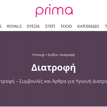
S
ROYALS
ΕΥΕΞΊΑ
ΣΠΊΤΙ
FOOD
ΚΑΤΟΙΚΊΔΙΟ
Τ
Prima.gr
>
Ευεξία
>
Διατροφή
Διατροφή
ατροφή – Συμβουλές και Άρθρα για Υγιεινή Διατρ