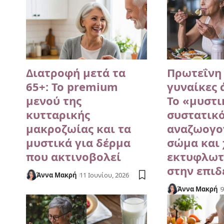
Διατροφή μετά τα
Πρωτεΐνη 
65+: Το premium
γυναίκες 
μενού της
Το «μυστι
κυτταρικής
συστατικ
μακροζωίας και τα
αναζωογο
μυστικά για δέρμα
σώμα και 
που ακτινοβολεί
εκτυφλωτ
στην επιδ
Άννα Μακρή
11 Ιουνίου, 2026
Άννα Μακρή
9