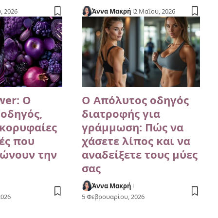
, 2026
Άννα Μακρή
2 Μαΐου, 2026
wer: Ο
Ο Απόλυτος οδηγός
οδηγός,
διατροφής για
0 κορυφαίες
γράμμωση: Πώς να
ές που
χάσετε λίπος και να
ώνουν την
αναδείξετε τους μύες
σας
Άννα Μακρή
2026
5 Φεβρουαρίου, 2026