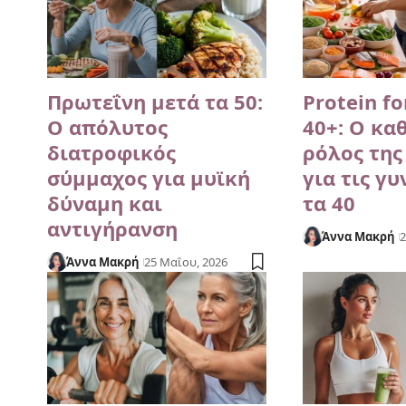
Πρωτεΐνη μετά τα 50:
Protein f
Ο απόλυτος
40+: Ο κα
διατροφικός
ρόλος της
σύμμαχος για μυϊκή
για τις γ
δύναμη και
τα 40
αντιγήρανση
Άννα Μακρή
2
Άννα Μακρή
25 Μαΐου, 2026