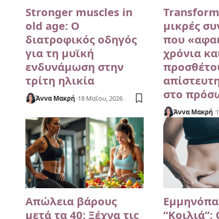
Stronger muscles in
Transform 
old age: Ο
μικρές συ
διατροφικός οδηγός
που «αφα
για τη μυϊκή
χρόνια κα
ενδυνάμωση στην
προσθέτο
τρίτη ηλικία
απίστευτ
στο πρόσ
Άννα Μακρή
18 Μαΐου, 2026
Άννα Μακρή
1
Απώλεια βάρους
Εμμηνόπα
μετά τα 40: Ξέχνα τις
“Κοιλιά”: