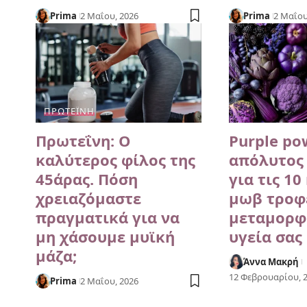
Prima
2 Μαΐου, 2026
Prima
2 Μαΐου
ΠΡΩΤΕΪ́ΝΗ
Πρωτεΐνη: Ο
Purple po
καλύτερος φίλος της
απόλυτος 
45άρας. Πόση
για τις 1
χρειαζόμαστε
μωβ τροφ
πραγματικά για να
μεταμορφ
μη χάσουμε μυϊκή
υγεία σας
μάζα;
Άννα Μακρή
12 Φεβρουαρίου, 
Prima
2 Μαΐου, 2026