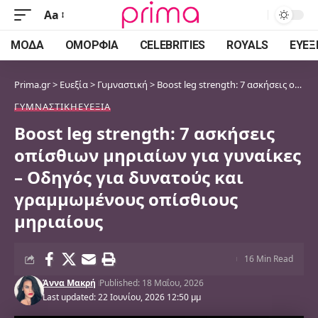
Aa
Font
Resizer
ΜΌΔΑ
ΟΜΟΡΦΙΆ
CELEBRITIES
ROYALS
ΕΥΕΞ
Prima.gr
>
Ευεξία
>
Γυμναστική
>
Boost leg strength: 7 ασκήσεις οπίσθιων μηριαίων για γυναίκες – Οδηγός για δυνατούς και γραμμωμένους οπίσθιους μηριαίους
ΓΥΜΝΑΣΤΙΚΉ
ΕΥΕΞΊΑ
Boost leg strength: 7 ασκήσεις
οπίσθιων μηριαίων για γυναίκες
– Οδηγός για δυνατούς και
γραμμωμένους οπίσθιους
μηριαίους
16 Min Read
Άννα Μακρή
Published: 18 Μαΐου, 2026
Last updated: 22 Ιουνίου, 2026 12:50 μμ