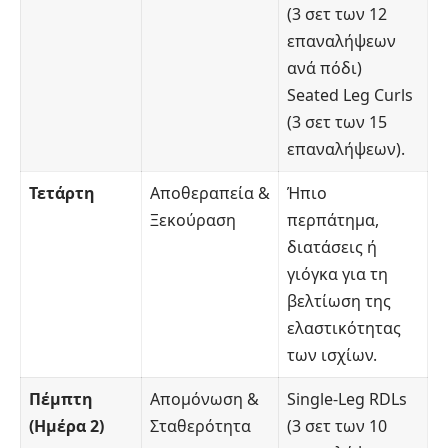
(3 σετ των 12
επαναλήψεων
ανά πόδι)
Seated Leg Curls
(3 σετ των 15
επαναλήψεων).
Τετάρτη
Αποθεραπεία &
Ήπιο
Ξεκούραση
περπάτημα,
διατάσεις ή
γιόγκα για τη
βελτίωση της
ελαστικότητας
των ισχίων.
Πέμπτη
Απομόνωση &
Single-Leg RDLs
(Ημέρα 2)
Σταθερότητα
(3 σετ των 10