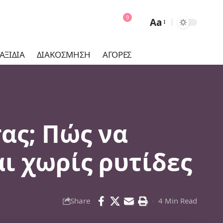
9
Aa
Font
Resizer
ΑΞΊΔΙΑ
ΔΙΑΚΌΣΜΗΣΗ
ΑΓΟΡΈΣ
ας; Πώς να
αι χωρίς ρυτίδες
Share
4 Min Read