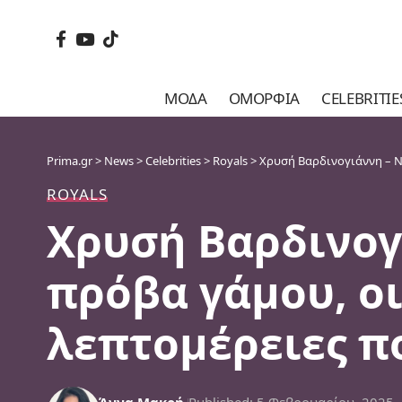
ΜΌΔΑ
ΟΜΟΡΦΙΆ
CELEBRITIE
Prima.gr
>
News
>
Celebrities
>
Royals
>
Χρυσή Βαρδινογιάννη – Νι
ROYALS
Χρυσή Βαρδινογι
πρόβα γάμου, οι
λεπτομέρειες πο
Άννα Μακρή
Published: 5 Φεβρουαρίου, 2025