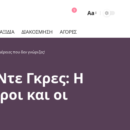
9
Aa
Font
Resizer
ΑΞΊΔΙΑ
ΔΙΑΚΌΣΜΗΣΗ
ΑΓΟΡΈΣ
έρειες που δεν γνώριζες!
τε Γκρες: Η
οι και οι