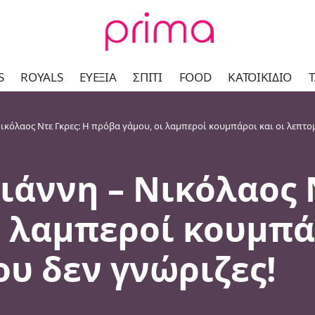
S
ROYALS
ΕΥΕΞΊΑ
ΣΠΊΤΙ
FOOD
ΚΑΤΟΙΚΊΔΙΟ
Τ
κόλαος Ντε Γκρες: Η πρόβα γάμου, οι λαμπεροί κουμπάροι και οι λεπτομ
άννη – Νικόλαος Ν
 λαμπεροί κουμπάρ
υ δεν γνώριζες!