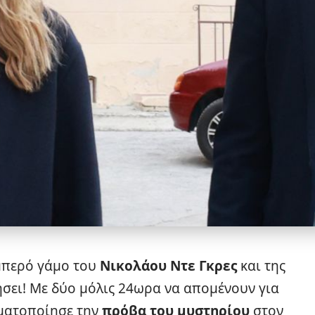
μπερό γάμο του
Νικολάου Ντε Γκρες
και της
ήσει! Με δύο μόλις 24ωρα να απομένουν για
γματοποίησε την
πρόβα του μυστηρίου
στον