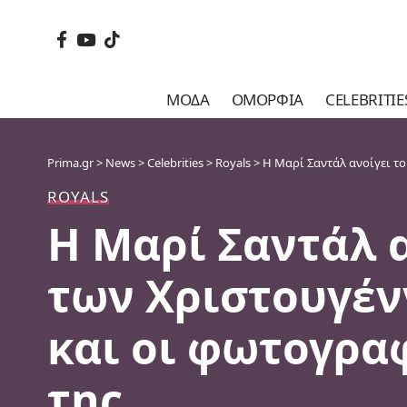
ΜΌΔΑ
ΟΜΟΡΦΙΆ
CELEBRITIE
Prima.gr
>
News
>
Celebrities
>
Royals
>
Η Μαρί Σαντάλ ανοίγει το
ROYALS
Η Μαρί Σαντάλ 
των Χριστουγέν
και οι φωτογραφ
της