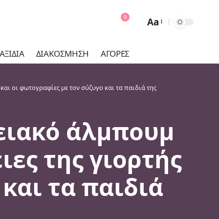
9
Aa
Font
Resizer
ΑΞΊΔΙΑ
ΔΙΑΚΌΣΜΗΣΗ
ΑΓΟΡΈΣ
και οι φωτογραφίες με τον σύζυγο και τα παιδιά της
νειακό άλμπουμ
ιες της γιορτής
 και τα παιδιά