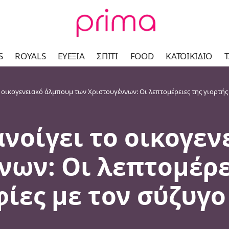
S
ROYALS
ΕΥΕΞΊΑ
ΣΠΊΤΙ
FOOD
ΚΑΤΟΙΚΊΔΙΟ
Τ
 οικογενειακό άλμπουμ των Χριστουγέννων: Οι λεπτομέρειες της γιορτής 
ανοίγει το οικογε
νων: Οι λεπτομέρε
ίες με τον σύζυγο