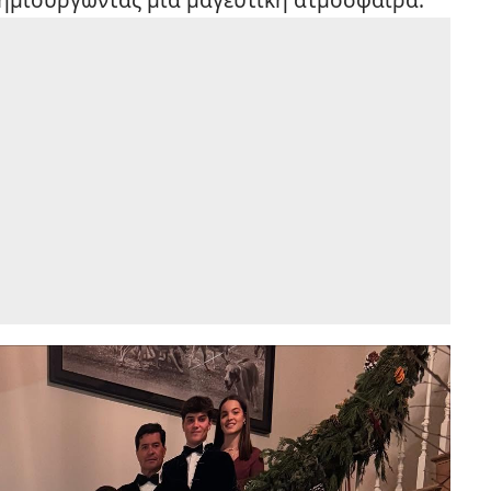
δημιουργώντας μια μαγευτική ατμόσφαιρα.