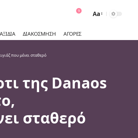
9
Aa
Font
Resizer
ΑΞΊΔΙΑ
ΔΙΑΚΌΣΜΗΣΗ
ΑΓΟΡΈΣ
ιγιάζ που μένει σταθερό
τι της Danaos
ο,
νει σταθερό