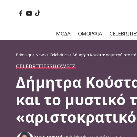
ΜΌΔΑ
ΟΜΟΡΦΙΆ
CELEBRITIE
Prima.gr
>
News
>
Celebrities
>
Δήμητρα Κούστα: Λαμπερή στο πάρτ
CELEBRITIES
SHOWBIZ
Δήμητρα Κούστα
και το μυστικό 
«αριστοκρατικό
Άννα Μακρή
Published: 10 Ιουνίου, 2026