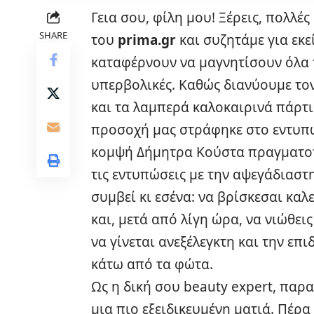
Γεια σου, φίλη μου! Ξέρεις, πολλέ
SHARE
του
prima.gr
και συζητάμε για εκε
καταφέρνουν να μαγνητίσουν όλα 
υπερβολικές. Καθώς διανύουμε τον
και τα λαμπερά καλοκαιρινά πάρτι έ
προσοχή μας στράφηκε στο εντυπω
κομψή Δήμητρα Κούστα πραγματοπ
τις εντυπώσεις με την αψεγάδιαστ
συμβεί κι εσένα: να βρίσκεσαι κα
και, μετά από λίγη ώρα, να νιώθει
να γίνεται ανεξέλεγκτη και την επ
κάτω από τα φώτα.
Ως η δική σου beauty expert, παρ
μια πιο εξειδικευμένη ματιά. Πέρ