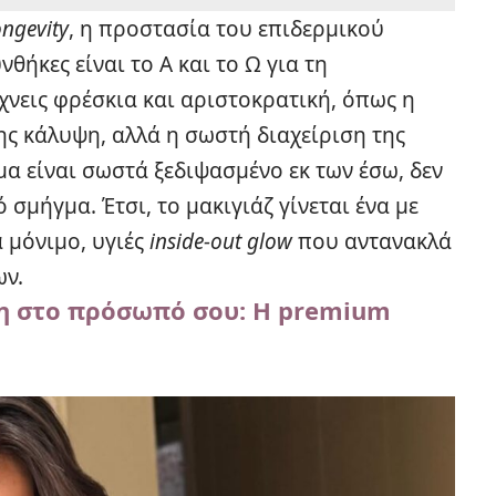
ongevity
, η προστασία του επιδερμικού
ήκες είναι το Α και το Ω για τη
ίχνεις φρέσκια και αριστοκρατική, όπως η
ης κάλυψη, αλλά η σωστή διαχείριση της
μα είναι σωστά ξεδιψασμένο εκ των έσω, δεν
 σμήγμα. Έτσι, το μακιγιάζ γίνεται ένα με
 μόνιμο, υγιές
inside-out glow
που αντανακλά
ν.
η στο πρόσωπό σου: Η premium