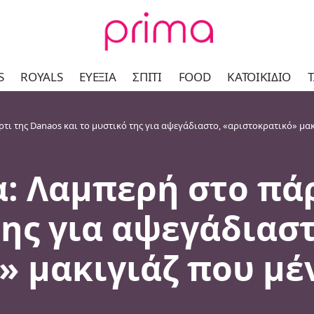
S
ROYALS
ΕΥΕΞΊΑ
ΣΠΊΤΙ
FOOD
ΚΑΤΟΙΚΊΔΙΟ
Τ
ι της Danaos και το μυστικό της για αψεγάδιαστο, «αριστοκρατικό» μακ
: Λαμπερή στο πάρ
της για αψεγάδιαστ
» μακιγιάζ που μέ